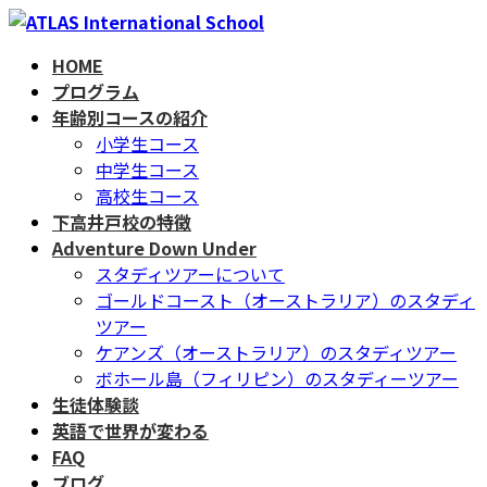
コ
ナ
ン
ビ
HOME
テ
ゲ
プログラム
ン
ー
年齢別コースの紹介
ツ
シ
小学生コース
へ
ョ
中学生コース
ス
ン
高校生コース
キ
に
下高井戸校の特徴
ッ
移
Adventure Down Under
プ
動
スタディツアーについて
ゴールドコースト（オーストラリア）のスタディ
ツアー
ケアンズ（オーストラリア）のスタディツアー
ボホール島（フィリピン）のスタディーツアー
生徒体験談
英語で世界が変わる
FAQ
ブログ