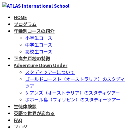
コ
ナ
ン
ビ
HOME
テ
ゲ
プログラム
ン
ー
年齢別コースの紹介
ツ
シ
小学生コース
へ
ョ
中学生コース
ス
ン
高校生コース
キ
に
下高井戸校の特徴
ッ
移
Adventure Down Under
プ
動
スタディツアーについて
ゴールドコースト（オーストラリア）のスタディ
ツアー
ケアンズ（オーストラリア）のスタディツアー
ボホール島（フィリピン）のスタディーツアー
生徒体験談
英語で世界が変わる
FAQ
ブログ