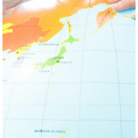
荻窪ブログ
下高井戸ブログ
立川ブログ
恵比寿ブログ
学校概要
アクセス
お問い合わせ
Instagram
ATLAS International School Official
五反田インスタグラム
荻窪インスタグラム
立川インスタグラム
下高井戸インスタグラム
恵比寿インスタグラム