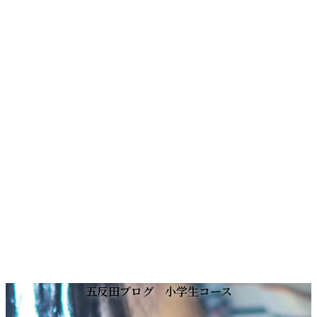
コ
ナ
五反田ブログ 小学生コース
ン
ビ