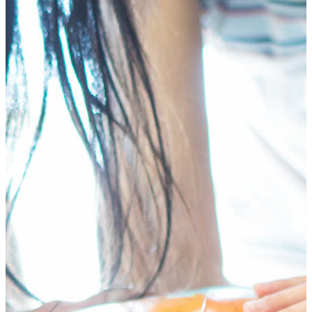
HOME
テ
ゲ
プログラム
ン
ー
年齢別コースの紹介
ツ
シ
小学生コース
へ
ョ
中学生コース
ス
ン
高校生コース
キ
に
下高井戸校の特徴
ッ
移
Adventure Down Under
プ
動
スタディツアーについて
ゴールドコースト（オーストラリア）のスタディ
ツアー
ケアンズ（オーストラリア）のスタディツアー
ボホール島（フィリピン）のスタディーツアー
生徒体験談
英語で世界が変わる
FAQ
ブログ
五反田ブログ 小学生コース
五反田ブログ 中学生コース