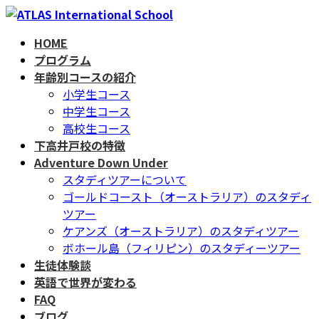
コ
ナ
ン
ビ
HOME
テ
ゲ
プログラム
ン
ー
年齢別コースの紹介
ツ
シ
小学生コース
へ
ョ
中学生コース
ス
ン
高校生コース
キ
に
下高井戸校の特徴
ッ
移
Adventure Down Under
プ
動
スタディツアーについて
ゴールドコースト（オーストラリア）のスタディ
ツアー
ケアンズ（オーストラリア）のスタディツアー
ボホール島（フィリピン）のスタディーツアー
生徒体験談
英語で世界が変わる
FAQ
ブログ