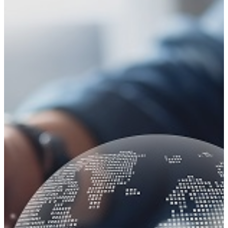
HOME
テ
ゲ
プログラム
ン
ー
年齢別コースの紹介
ツ
シ
小学生コース
へ
ョ
中学生コース
ス
ン
高校生コース
キ
に
下高井戸校の特徴
ッ
移
Adventure Down Under
プ
動
スタディツアーについて
ゴールドコースト（オーストラリア）のスタディ
ツアー
ケアンズ（オーストラリア）のスタディツアー
ボホール島（フィリピン）のスタディーツアー
生徒体験談
英語で世界が変わる
FAQ
ブログ
五反田ブログ 小学生コース
五反田ブログ 中学生コース