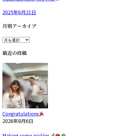
2025年6月21日
月別アーカイブ
月
別
最近の投稿
ア
ー
カ
イ
ブ
Congratulations
2026年8月6日
Making some pickles