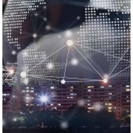
荻窪ブログ
下高井戸ブログ
立川ブログ
恵比寿ブログ
学校概要
アクセス
お問い合わせ
Instagram
ATLAS International School Official
五反田インスタグラム
荻窪インスタグラム
立川インスタグラム
下高井戸インスタグラム
恵比寿インスタグラム