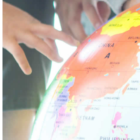
立川ブログ
恵比寿ブログ
学校概要
アクセス
お問い合わせ
Instagram
ATLAS International School Official
五反田インスタグラム
荻窪インスタグラム
立川インスタグラム
下高井戸インスタグラム
恵比寿インスタグラム