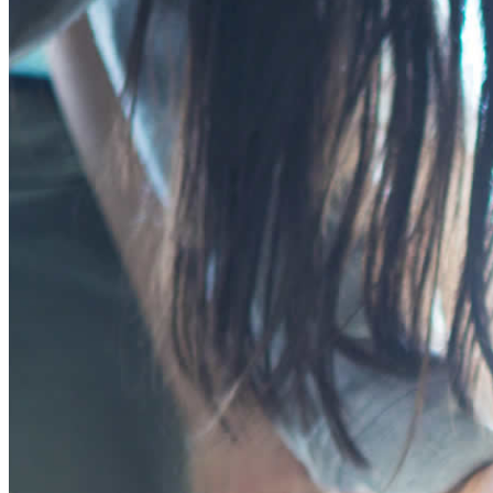
プログラム
ン
ー
年齢別コースの紹介
ツ
シ
小学生コース
へ
ョ
中学生コース
ス
ン
高校生コース
キ
に
下高井戸校の特徴
ッ
移
Adventure Down Under
プ
動
スタディツアーについて
ゴールドコースト（オーストラリア）のスタディ
ケアンズ（オーストラリア）のスタディツアー
ボホール島（フィリピン）のスタディーツアー
生徒体験談
英語で世界が変わる
FAQ
ブログ
五反田ブログ 小学生コース
五反田ブログ 中学生コース
荻窪ブログ
下高井戸ブログ