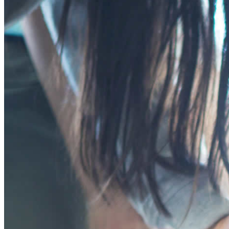
プログラム
ン
ー
年齢別コースの紹介
ツ
シ
小学生コース
へ
ョ
中学生コース
ス
ン
高校生コース
キ
に
下高井戸校の特徴
ッ
移
Adventure Down Under
プ
動
スタディツアーについて
ゴールドコースト（オーストラリア）のスタディ
ケアンズ（オーストラリア）のスタディツアー
ボホール島（フィリピン）のスタディーツアー
生徒体験談
英語で世界が変わる
FAQ
ブログ
五反田ブログ 小学生コース
五反田ブログ 中学生コース
荻窪ブログ
下高井戸ブログ