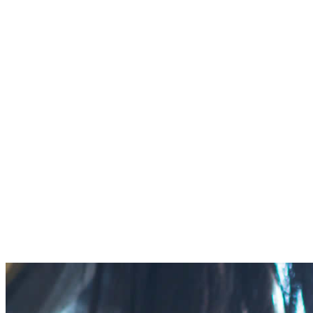
コ
ナ
ン
ビ
HOME
テ
ゲ