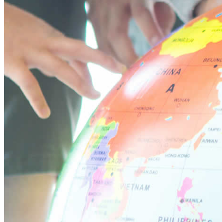
立川ブログ
恵比寿ブログ
学校概要
アクセス
お問い合わせ
Instagram
ATLAS International School Official
五反田インスタグラム
荻窪インスタグラム
立川インスタグラム
下高井戸インスタグラム
恵比寿インスタグラム