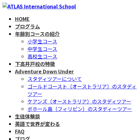
コ
ナ
ン
ビ
HOME
テ
ゲ
プログラム
ン
ー
年齢別コースの紹介
ツ
シ
小学生コース
へ
ョ
中学生コース
ス
ン
高校生コース
キ
に
下高井戸校の特徴
ッ
移
Adventure Down Under
プ
動
スタディツアーについて
ゴールドコースト（オーストラリア）のスタディ
ツアー
ケアンズ（オーストラリア）のスタディツアー
ボホール島（フィリピン）のスタディーツアー
生徒体験談
英語で世界が変わる
FAQ
ブログ