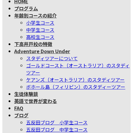
HOME
テ
ゲ
プログラム
ン
ー
年齢別コースの紹介
ツ
シ
小学生コース
へ
ョ
中学生コース
ス
ン
高校生コース
キ
に
下高井戸校の特徴
ッ
移
Adventure Down Under
プ
動
スタディツアーについて
ゴールドコースト（オーストラリア）のスタディ
ツアー
ケアンズ（オーストラリア）のスタディツアー
ボホール島（フィリピン）のスタディーツアー
生徒体験談
英語で世界が変わる
FAQ
ブログ
五反田ブログ 小学生コース
五反田ブログ 中学生コース