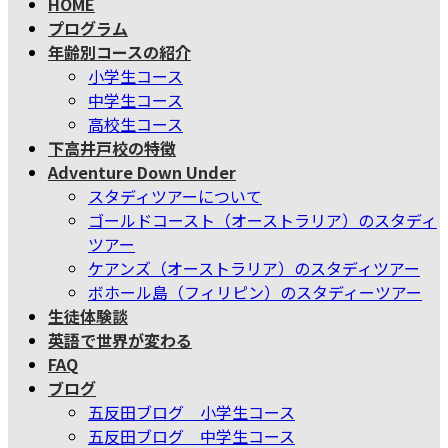
HOME
テ
ゲ
プログラム
ン
ー
年齢別コースの紹介
ツ
シ
小学生コース
へ
ョ
中学生コース
ス
ン
高校生コース
キ
に
下高井戸校の特徴
ッ
移
Adventure Down Under
プ
動
スタディツアーについて
ゴールドコースト（オーストラリア）のスタディ
ツアー
ケアンズ（オーストラリア）のスタディツアー
ボホール島（フィリピン）のスタディーツアー
生徒体験談
英語で世界が変わる
FAQ
ブログ
五反田ブログ 小学生コース
五反田ブログ 中学生コース