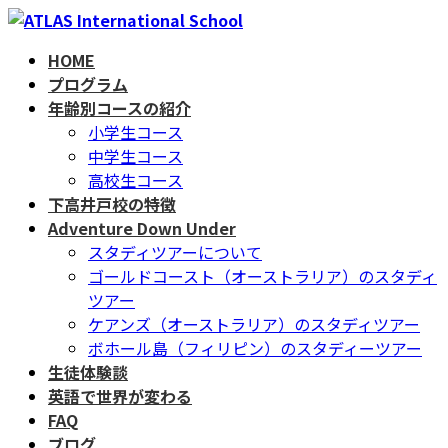
コ
ナ
ン
ビ
HOME
テ
ゲ
プログラム
ン
ー
年齢別コースの紹介
ツ
シ
小学生コース
へ
ョ
中学生コース
ス
ン
高校生コース
キ
に
下高井戸校の特徴
ッ
移
Adventure Down Under
プ
動
スタディツアーについて
ゴールドコースト（オーストラリア）のスタディ
ツアー
ケアンズ（オーストラリア）のスタディツアー
ボホール島（フィリピン）のスタディーツアー
生徒体験談
英語で世界が変わる
FAQ
ブログ