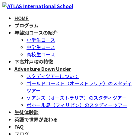
コ
ナ
ン
ビ
HOME
テ
ゲ
プログラム
ン
ー
年齢別コースの紹介
ツ
シ
小学生コース
へ
ョ
中学生コース
ス
ン
高校生コース
キ
に
下高井戸校の特徴
ッ
移
Adventure Down Under
プ
動
スタディツアーについて
ゴールドコースト（オーストラリア）のスタディ
ツアー
ケアンズ（オーストラリア）のスタディツアー
ボホール島（フィリピン）のスタディーツアー
生徒体験談
英語で世界が変わる
FAQ
ブログ