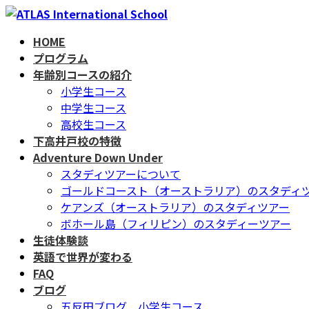
コ
ナ
ン
ビ
HOME
テ
ゲ
プログラム
ン
ー
年齢別コースの紹介
ツ
シ
小学生コース
へ
ョ
中学生コース
ス
ン
高校生コース
キ
に
下高井戸校の特徴
ッ
移
Adventure Down Under
プ
動
スタディツアーについて
ゴールドコースト（オーストラリア）のスタディ
ケアンズ（オーストラリア）のスタディツアー
ボホール島（フィリピン）のスタディーツアー
生徒体験談
英語で世界が変わる
FAQ
ブログ
五反田ブログ 小学生コース