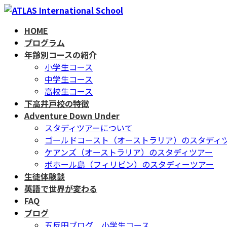
コ
ナ
ン
ビ
HOME
テ
ゲ
プログラム
ン
ー
年齢別コースの紹介
ツ
シ
小学生コース
へ
ョ
中学生コース
ス
ン
高校生コース
キ
に
下高井戸校の特徴
ッ
移
Adventure Down Under
プ
動
スタディツアーについて
ゴールドコースト（オーストラリア）のスタディ
ケアンズ（オーストラリア）のスタディツアー
ボホール島（フィリピン）のスタディーツアー
生徒体験談
英語で世界が変わる
FAQ
ブログ
五反田ブログ 小学生コース