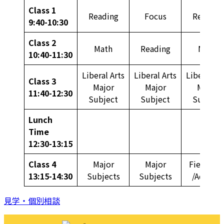
Class 1
Reading
Focus
Reading
9:40-10:30
Class 2
Math
Reading
Math
10:40-11:30
Liberal Arts
Liberal Arts
Liberal Ar
Class 3
Major
Major
Major
11:40-12:30
Subject
Subject
Subject
Lunch
Time
12:30-13:15
Class 4
Major
Major
Field Tri
13:15-14:30
Subjects
Subjects
/Activity
見学・個別相談