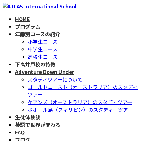
コ
ナ
ン
ビ
HOME
テ
ゲ
プログラム
ン
ー
年齢別コースの紹介
ツ
シ
小学生コース
へ
ョ
中学生コース
ス
ン
高校生コース
キ
に
下高井戸校の特徴
ッ
移
Adventure Down Under
プ
動
スタディツアーについて
ゴールドコースト（オーストラリア）のスタディ
ツアー
ケアンズ（オーストラリア）のスタディツアー
ボホール島（フィリピン）のスタディーツアー
生徒体験談
英語で世界が変わる
FAQ
ブログ