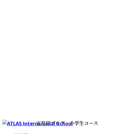
コ
ナ
五反田ブログ 小学生コース
ン
ビ