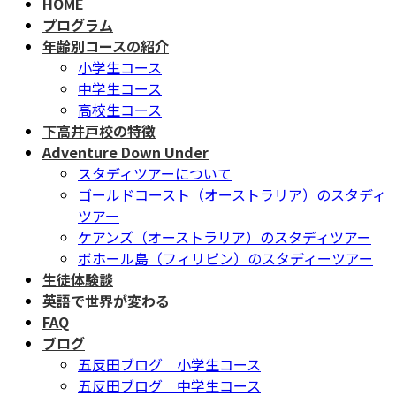
HOME
テ
ゲ
プログラム
ン
ー
年齢別コースの紹介
ツ
シ
小学生コース
へ
ョ
中学生コース
ス
ン
高校生コース
キ
に
下高井戸校の特徴
ッ
移
Adventure Down Under
プ
動
スタディツアーについて
ゴールドコースト（オーストラリア）のスタディ
ツアー
ケアンズ（オーストラリア）のスタディツアー
ボホール島（フィリピン）のスタディーツアー
生徒体験談
英語で世界が変わる
FAQ
ブログ
五反田ブログ 小学生コース
五反田ブログ 中学生コース