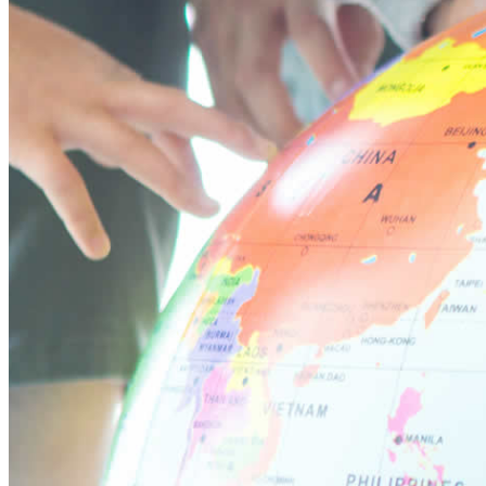
立川ブログ
恵比寿ブログ
学校概要
アクセス
お問い合わせ
Instagram
ATLAS International School Official
五反田インスタグラム
荻窪インスタグラム
立川インスタグラム
下高井戸インスタグラム
恵比寿インスタグラム