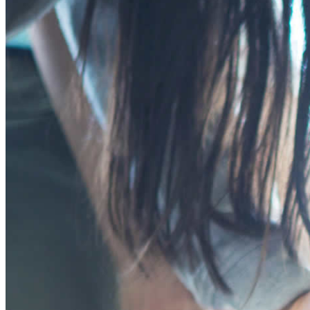
プログラム
ン
ー
年齢別コースの紹介
ツ
シ
小学生コース
へ
ョ
中学生コース
ス
ン
高校生コース
キ
に
下高井戸校の特徴
ッ
移
Adventure Down Under
プ
動
スタディツアーについて
ゴールドコースト（オーストラリア）のスタディ
ケアンズ（オーストラリア）のスタディツアー
ボホール島（フィリピン）のスタディーツアー
生徒体験談
英語で世界が変わる
FAQ
ブログ
五反田ブログ 小学生コース
五反田ブログ 中学生コース
荻窪ブログ
下高井戸ブログ