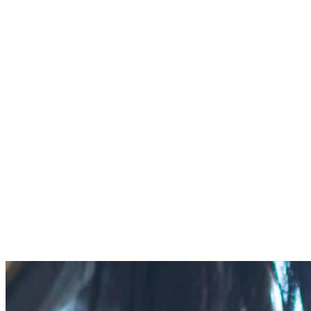
コ
ナ
ン
ビ
HOME
テ
ゲ