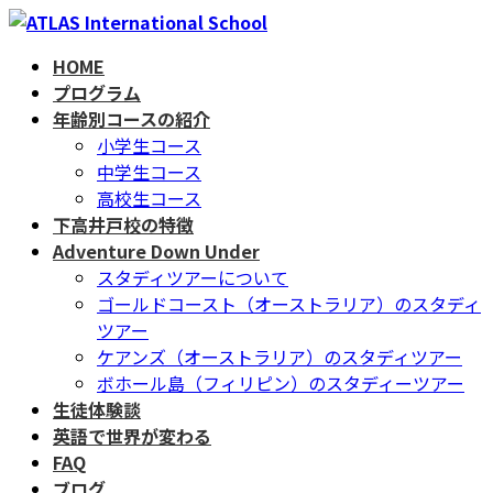
コ
ナ
ン
ビ
HOME
テ
ゲ
プログラム
ン
ー
年齢別コースの紹介
ツ
シ
小学生コース
へ
ョ
中学生コース
ス
ン
高校生コース
キ
に
下高井戸校の特徴
ッ
移
Adventure Down Under
プ
動
スタディツアーについて
ゴールドコースト（オーストラリア）のスタディ
ツアー
ケアンズ（オーストラリア）のスタディツアー
ボホール島（フィリピン）のスタディーツアー
生徒体験談
英語で世界が変わる
FAQ
ブログ