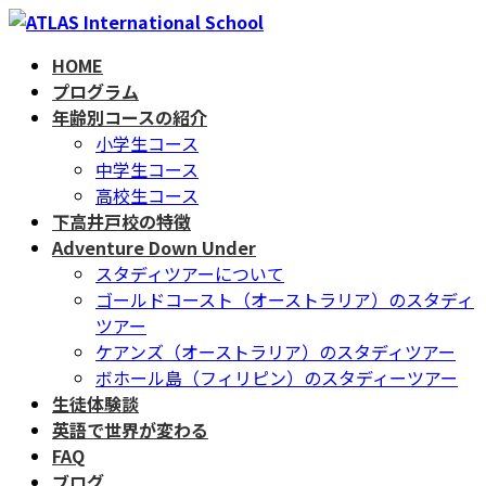
コ
ナ
ン
ビ
HOME
テ
ゲ
プログラム
ン
ー
年齢別コースの紹介
ツ
シ
小学生コース
へ
ョ
中学生コース
ス
ン
高校生コース
キ
に
下高井戸校の特徴
ッ
移
Adventure Down Under
プ
動
スタディツアーについて
ゴールドコースト（オーストラリア）のスタディ
ツアー
ケアンズ（オーストラリア）のスタディツアー
ボホール島（フィリピン）のスタディーツアー
生徒体験談
英語で世界が変わる
FAQ
ブログ