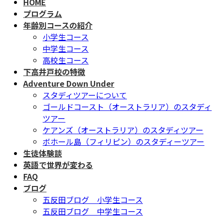
HOME
テ
ゲ
プログラム
ン
ー
年齢別コースの紹介
ツ
シ
小学生コース
へ
ョ
中学生コース
ス
ン
高校生コース
キ
に
下高井戸校の特徴
ッ
移
Adventure Down Under
プ
動
スタディツアーについて
ゴールドコースト（オーストラリア）のスタディ
ツアー
ケアンズ（オーストラリア）のスタディツアー
ボホール島（フィリピン）のスタディーツアー
生徒体験談
英語で世界が変わる
FAQ
ブログ
五反田ブログ 小学生コース
五反田ブログ 中学生コース