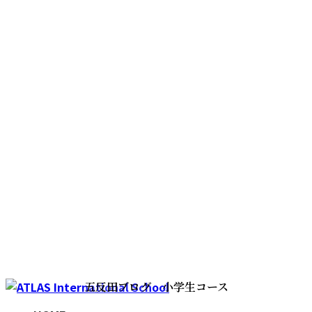
コ
ナ
五反田ブログ 小学生コース
ン
ビ