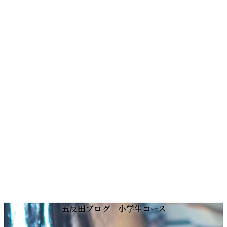
コ
ナ
五反田ブログ 小学生コース
ン
ビ