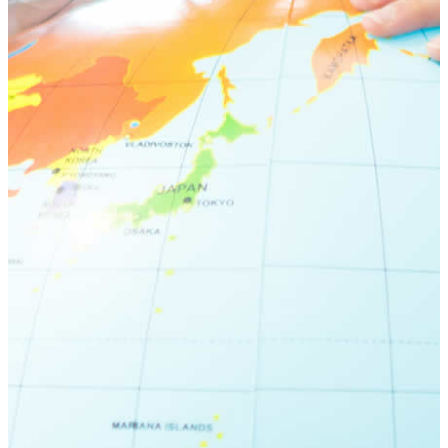
荻窪ブログ
下高井戸ブログ
立川ブログ
恵比寿ブログ
学校概要
アクセス
お問い合わせ
Instagram
ATLAS International School Official
五反田インスタグラム
荻窪インスタグラム
立川インスタグラム
下高井戸インスタグラム
恵比寿インスタグラム