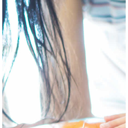
HOME
テ
ゲ
プログラム
ン
ー
年齢別コースの紹介
ツ
シ
小学生コース
へ
ョ
中学生コース
ス
ン
高校生コース
キ
に
下高井戸校の特徴
ッ
移
Adventure Down Under
プ
動
スタディツアーについて
ゴールドコースト（オーストラリア）のスタディ
ツアー
ケアンズ（オーストラリア）のスタディツアー
ボホール島（フィリピン）のスタディーツアー
生徒体験談
英語で世界が変わる
FAQ
ブログ
五反田ブログ 小学生コース
五反田ブログ 中学生コース