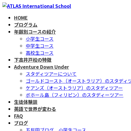
コ
ナ
ン
ビ
HOME
テ
ゲ
プログラム
ン
ー
年齢別コースの紹介
ツ
シ
小学生コース
へ
ョ
中学生コース
ス
ン
高校生コース
キ
に
下高井戸校の特徴
ッ
移
Adventure Down Under
プ
動
スタディツアーについて
ゴールドコースト（オーストラリア）のスタディ
ケアンズ（オーストラリア）のスタディツアー
ボホール島（フィリピン）のスタディーツアー
生徒体験談
英語で世界が変わる
FAQ
ブログ
五反田ブログ 小学生コース