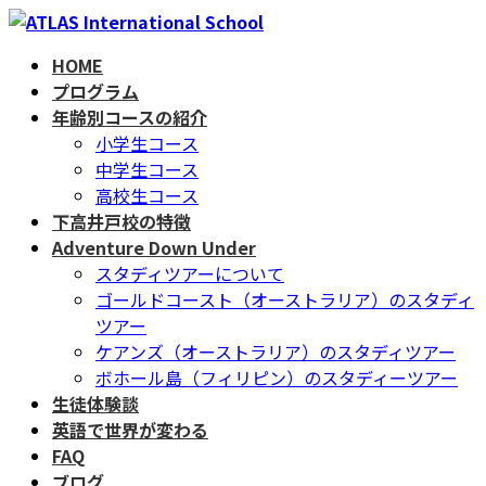
コ
ナ
ン
ビ
HOME
テ
ゲ
プログラム
ン
ー
年齢別コースの紹介
ツ
シ
小学生コース
へ
ョ
中学生コース
ス
ン
高校生コース
キ
に
下高井戸校の特徴
ッ
移
Adventure Down Under
プ
動
スタディツアーについて
ゴールドコースト（オーストラリア）のスタディ
ツアー
ケアンズ（オーストラリア）のスタディツアー
ボホール島（フィリピン）のスタディーツアー
生徒体験談
英語で世界が変わる
FAQ
ブログ