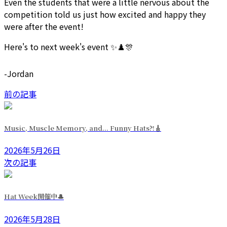
Even the students that were a little nervous about the
competition told us just how excited and happy they
were after the event!
Here's to next week's event ✨️♟️🎊
-Jordan
前の記事
Music, Muscle Memory, and... Funny Hats?!🎸
2026年5月26日
次の記事
Hat Week開催中🎩
2026年5月28日