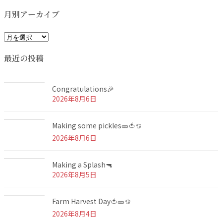
月別アーカイブ
月
別
最近の投稿
ア
ー
カ
Congratulations🎉
イ
2026年8月6日
ブ
Making some pickles🥒🍅🫑
2026年8月6日
Making a Splash🔫
2026年8月5日
Farm Harvest Day🍅🥒🫑
2026年8月4日