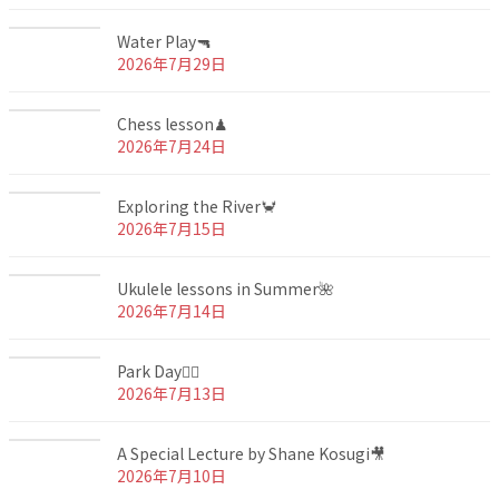
Water Play🔫
2026年7月29日
Chess lesson♟
2026年7月24日
Exploring the River🦀
2026年7月15日
Ukulele lessons in Summer🌺
2026年7月14日
Park Day🏃‍♂️
2026年7月13日
A Special Lecture by Shane Kosugi🎥
2026年7月10日