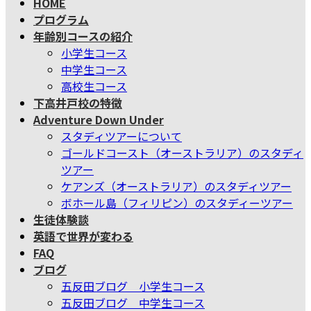
HOME
テ
ゲ
プログラム
ン
ー
年齢別コースの紹介
ツ
シ
小学生コース
へ
ョ
中学生コース
ス
ン
高校生コース
キ
に
下高井戸校の特徴
ッ
移
Adventure Down Under
プ
動
スタディツアーについて
ゴールドコースト（オーストラリア）のスタディ
ツアー
ケアンズ（オーストラリア）のスタディツアー
ボホール島（フィリピン）のスタディーツアー
生徒体験談
英語で世界が変わる
FAQ
ブログ
五反田ブログ 小学生コース
五反田ブログ 中学生コース