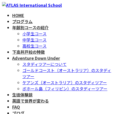
コ
ナ
ン
ビ
HOME
テ
ゲ
プログラム
ン
ー
年齢別コースの紹介
ツ
シ
小学生コース
へ
ョ
中学生コース
ス
ン
高校生コース
キ
に
下高井戸校の特徴
ッ
移
Adventure Down Under
プ
動
スタディツアーについて
ゴールドコースト（オーストラリア）のスタディ
ツアー
ケアンズ（オーストラリア）のスタディツアー
ボホール島（フィリピン）のスタディーツアー
生徒体験談
英語で世界が変わる
FAQ
ブログ