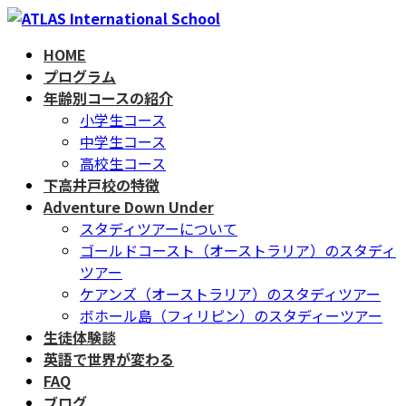
コ
ナ
ン
ビ
HOME
テ
ゲ
プログラム
ン
ー
年齢別コースの紹介
ツ
シ
小学生コース
へ
ョ
中学生コース
ス
ン
高校生コース
キ
に
下高井戸校の特徴
ッ
移
Adventure Down Under
プ
動
スタディツアーについて
ゴールドコースト（オーストラリア）のスタディ
ツアー
ケアンズ（オーストラリア）のスタディツアー
ボホール島（フィリピン）のスタディーツアー
生徒体験談
英語で世界が変わる
FAQ
ブログ