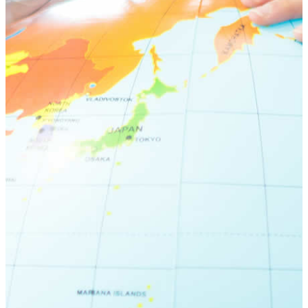
荻窪ブログ
下高井戸ブログ
立川ブログ
恵比寿ブログ
学校概要
アクセス
お問い合わせ
Instagram
ATLAS International School Official
五反田インスタグラム
荻窪インスタグラム
立川インスタグラム
下高井戸インスタグラム
恵比寿インスタグラム