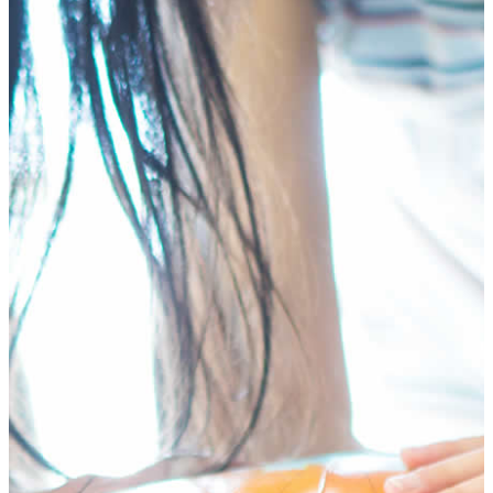
HOME
テ
ゲ
プログラム
ン
ー
年齢別コースの紹介
ツ
シ
小学生コース
へ
ョ
中学生コース
ス
ン
高校生コース
キ
に
下高井戸校の特徴
ッ
移
Adventure Down Under
プ
動
スタディツアーについて
ゴールドコースト（オーストラリア）のスタディ
ツアー
ケアンズ（オーストラリア）のスタディツアー
ボホール島（フィリピン）のスタディーツアー
生徒体験談
英語で世界が変わる
FAQ
ブログ
五反田ブログ 小学生コース
五反田ブログ 中学生コース