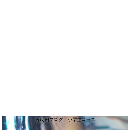
コ
ナ
五反田ブログ 小学生コース
ン
ビ