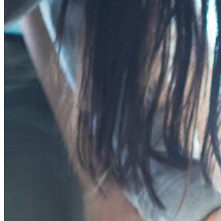
プログラム
ン
ー
年齢別コースの紹介
ツ
シ
小学生コース
へ
ョ
中学生コース
ス
ン
高校生コース
キ
に
下高井戸校の特徴
ッ
移
Adventure Down Under
プ
動
スタディツアーについて
ゴールドコースト（オーストラリア）のスタディ
ケアンズ（オーストラリア）のスタディツアー
ボホール島（フィリピン）のスタディーツアー
生徒体験談
英語で世界が変わる
FAQ
ブログ
五反田ブログ 小学生コース
五反田ブログ 中学生コース
荻窪ブログ
下高井戸ブログ