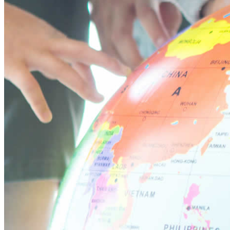
立川ブログ
恵比寿ブログ
学校概要
アクセス
お問い合わせ
Instagram
ATLAS International School Official
五反田インスタグラム
荻窪インスタグラム
立川インスタグラム
下高井戸インスタグラム
恵比寿インスタグラム