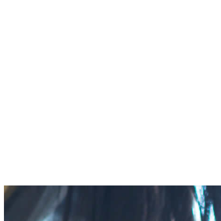
コ
ナ
ン
ビ
HOME
テ
ゲ