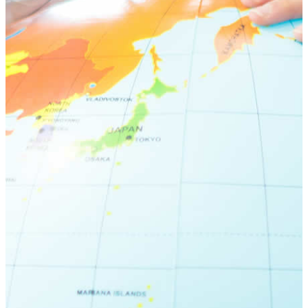
荻窪ブログ
下高井戸ブログ
立川ブログ
恵比寿ブログ
学校概要
アクセス
お問い合わせ
Instagram
ATLAS International School Official
五反田インスタグラム
荻窪インスタグラム
立川インスタグラム
下高井戸インスタグラム
恵比寿インスタグラム