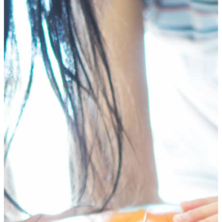
HOME
テ
ゲ
プログラム
ン
ー
年齢別コースの紹介
ツ
シ
小学生コース
へ
ョ
中学生コース
ス
ン
高校生コース
キ
に
下高井戸校の特徴
ッ
移
Adventure Down Under
プ
動
スタディツアーについて
ゴールドコースト（オーストラリア）のスタディ
ツアー
ケアンズ（オーストラリア）のスタディツアー
ボホール島（フィリピン）のスタディーツアー
生徒体験談
英語で世界が変わる
FAQ
ブログ
五反田ブログ 小学生コース
五反田ブログ 中学生コース