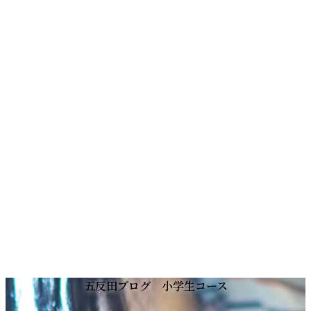
コ
ナ
五反田ブログ 小学生コース
ン
ビ