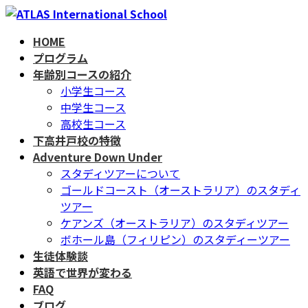
コ
ナ
ン
ビ
HOME
テ
ゲ
プログラム
ン
ー
年齢別コースの紹介
ツ
シ
小学生コース
へ
ョ
中学生コース
ス
ン
高校生コース
キ
に
下高井戸校の特徴
ッ
移
Adventure Down Under
プ
動
スタディツアーについて
ゴールドコースト（オーストラリア）のスタディ
ツアー
ケアンズ（オーストラリア）のスタディツアー
ボホール島（フィリピン）のスタディーツアー
生徒体験談
英語で世界が変わる
FAQ
ブログ