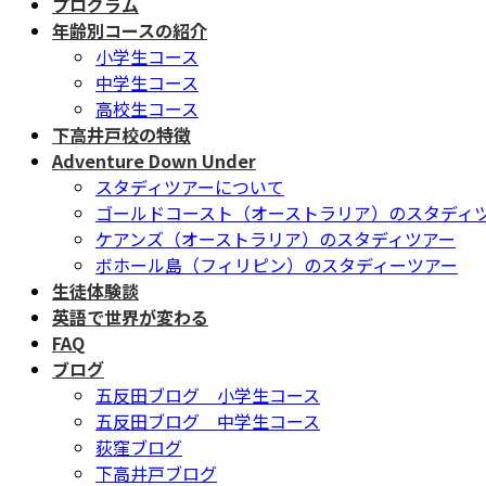
プログラム
ン
ー
年齢別コースの紹介
ツ
シ
小学生コース
へ
ョ
中学生コース
ス
ン
高校生コース
キ
に
下高井戸校の特徴
ッ
移
Adventure Down Under
プ
動
スタディツアーについて
ゴールドコースト（オーストラリア）のスタディ
ケアンズ（オーストラリア）のスタディツアー
ボホール島（フィリピン）のスタディーツアー
生徒体験談
英語で世界が変わる
FAQ
ブログ
五反田ブログ 小学生コース
五反田ブログ 中学生コース
荻窪ブログ
下高井戸ブログ