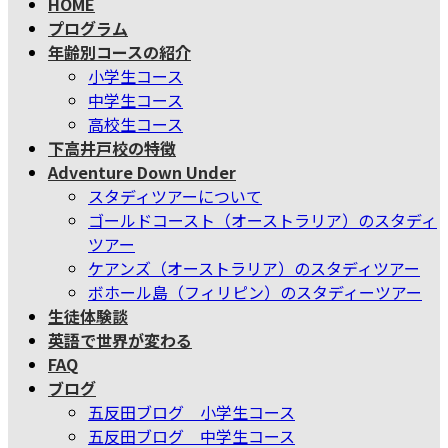
HOME
テ
ゲ
プログラム
ン
ー
年齢別コースの紹介
ツ
シ
小学生コース
へ
ョ
中学生コース
ス
ン
高校生コース
キ
に
下高井戸校の特徴
ッ
移
Adventure Down Under
プ
動
スタディツアーについて
ゴールドコースト（オーストラリア）のスタディ
ツアー
ケアンズ（オーストラリア）のスタディツアー
ボホール島（フィリピン）のスタディーツアー
生徒体験談
英語で世界が変わる
FAQ
ブログ
五反田ブログ 小学生コース
五反田ブログ 中学生コース