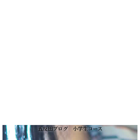
コ
ナ
五反田ブログ 小学生コース
ン
ビ