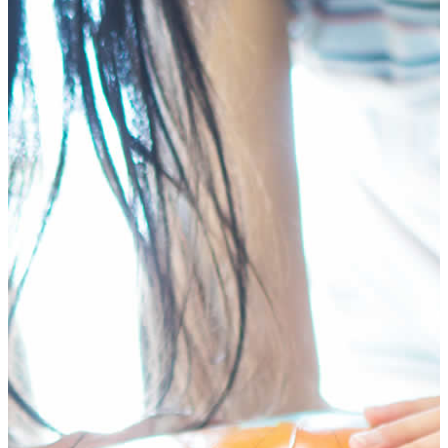
HOME
テ
ゲ
プログラム
ン
ー
年齢別コースの紹介
ツ
シ
小学生コース
へ
ョ
中学生コース
ス
ン
高校生コース
キ
に
下高井戸校の特徴
ッ
移
Adventure Down Under
プ
動
スタディツアーについて
ゴールドコースト（オーストラリア）のスタディ
ツアー
ケアンズ（オーストラリア）のスタディツアー
ボホール島（フィリピン）のスタディーツアー
生徒体験談
英語で世界が変わる
FAQ
ブログ
五反田ブログ 小学生コース
五反田ブログ 中学生コース