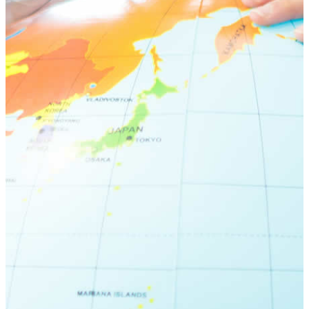
荻窪ブログ
下高井戸ブログ
立川ブログ
恵比寿ブログ
学校概要
アクセス
お問い合わせ
Instagram
ATLAS International School Official
五反田インスタグラム
荻窪インスタグラム
立川インスタグラム
下高井戸インスタグラム
恵比寿インスタグラム