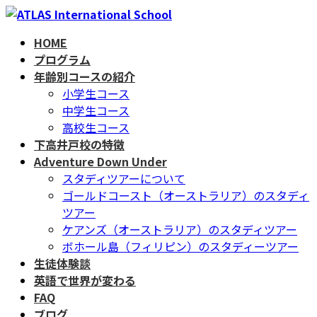
コ
ナ
ン
ビ
HOME
テ
ゲ
プログラム
ン
ー
年齢別コースの紹介
ツ
シ
小学生コース
へ
ョ
中学生コース
ス
ン
高校生コース
キ
に
下高井戸校の特徴
ッ
移
Adventure Down Under
プ
動
スタディツアーについて
ゴールドコースト（オーストラリア）のスタディ
ツアー
ケアンズ（オーストラリア）のスタディツアー
ボホール島（フィリピン）のスタディーツアー
生徒体験談
英語で世界が変わる
FAQ
ブログ