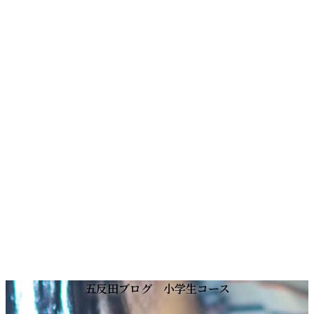
コ
ナ
五反田ブログ 小学生コース
ン
ビ