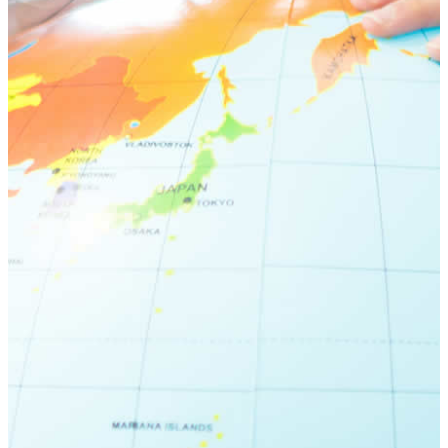
荻窪ブログ
下高井戸ブログ
立川ブログ
恵比寿ブログ
学校概要
アクセス
お問い合わせ
Instagram
ATLAS International School Official
五反田インスタグラム
荻窪インスタグラム
立川インスタグラム
下高井戸インスタグラム
恵比寿インスタグラム