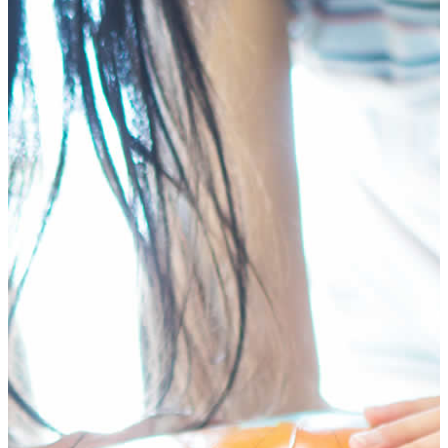
HOME
テ
ゲ
プログラム
ン
ー
年齢別コースの紹介
ツ
シ
小学生コース
へ
ョ
中学生コース
ス
ン
高校生コース
キ
に
下高井戸校の特徴
ッ
移
Adventure Down Under
プ
動
スタディツアーについて
ゴールドコースト（オーストラリア）のスタディ
ツアー
ケアンズ（オーストラリア）のスタディツアー
ボホール島（フィリピン）のスタディーツアー
生徒体験談
英語で世界が変わる
FAQ
ブログ
五反田ブログ 小学生コース
五反田ブログ 中学生コース