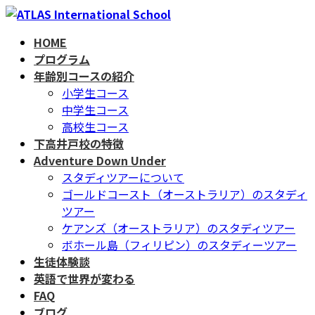
コ
ナ
ン
ビ
HOME
テ
ゲ
プログラム
ン
ー
年齢別コースの紹介
ツ
シ
小学生コース
へ
ョ
中学生コース
ス
ン
高校生コース
キ
に
下高井戸校の特徴
ッ
移
Adventure Down Under
プ
動
スタディツアーについて
ゴールドコースト（オーストラリア）のスタディ
ツアー
ケアンズ（オーストラリア）のスタディツアー
ボホール島（フィリピン）のスタディーツアー
生徒体験談
英語で世界が変わる
FAQ
ブログ