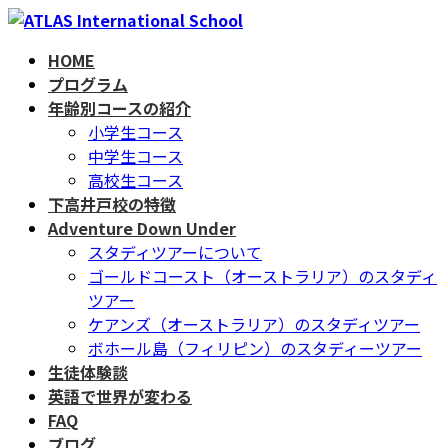
コ
ナ
ン
ビ
HOME
テ
ゲ
プログラム
ン
ー
年齢別コースの紹介
ツ
シ
小学生コース
へ
ョ
中学生コース
ス
ン
高校生コース
キ
に
下高井戸校の特徴
ッ
移
Adventure Down Under
プ
動
スタディツアーについて
ゴールドコースト（オーストラリア）のスタディ
ツアー
ケアンズ（オーストラリア）のスタディツアー
ボホール島（フィリピン）のスタディーツアー
生徒体験談
英語で世界が変わる
FAQ
ブログ