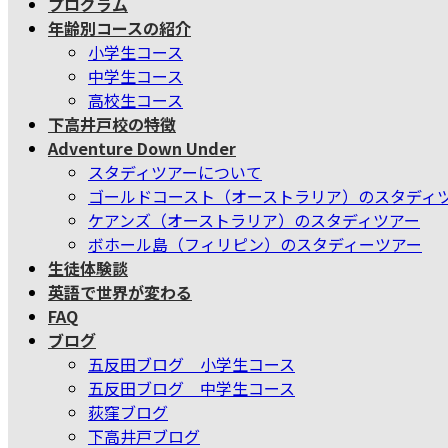
プログラム
ン
ー
年齢別コースの紹介
ツ
シ
小学生コース
へ
ョ
中学生コース
ス
ン
高校生コース
キ
に
下高井戸校の特徴
ッ
移
Adventure Down Under
プ
動
スタディツアーについて
ゴールドコースト（オーストラリア）のスタディ
ケアンズ（オーストラリア）のスタディツアー
ボホール島（フィリピン）のスタディーツアー
生徒体験談
英語で世界が変わる
FAQ
ブログ
五反田ブログ 小学生コース
五反田ブログ 中学生コース
荻窪ブログ
下高井戸ブログ