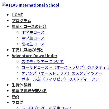
コ
ナ
ン
ビ
HOME
テ
ゲ
プログラム
ン
ー
年齢別コースの紹介
ツ
シ
小学生コース
へ
ョ
中学生コース
ス
ン
高校生コース
キ
に
下高井戸校の特徴
ッ
移
Adventure Down Under
プ
動
スタディツアーについて
ゴールドコースト（オーストラリア）のスタディ
ケアンズ（オーストラリア）のスタディツアー
ボホール島（フィリピン）のスタディーツアー
生徒体験談
英語で世界が変わる
FAQ
ブログ
五反田ブログ 小学生コース