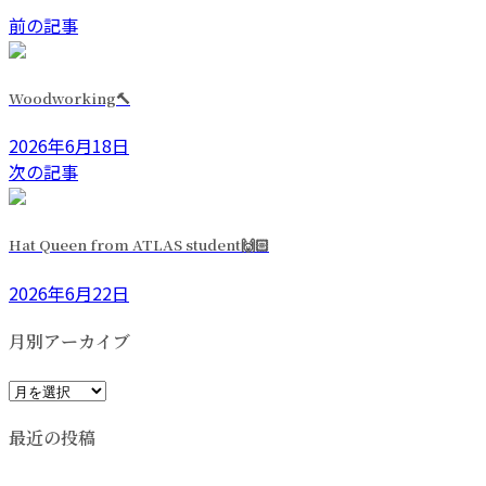
前の記事
Woodworking🔨
2026年6月18日
次の記事
Hat Queen from ATLAS student🙌🏻
2026年6月22日
月別アーカイブ
月
別
最近の投稿
ア
ー