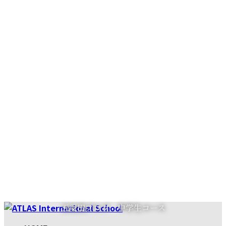
コ
ナ
五反田ブログ 中学生コース
ン
ビ