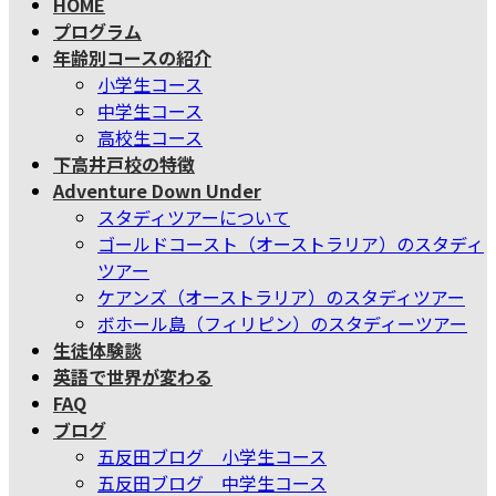
HOME
テ
ゲ
プログラム
ン
ー
年齢別コースの紹介
ツ
シ
小学生コース
へ
ョ
中学生コース
ス
ン
高校生コース
キ
に
下高井戸校の特徴
ッ
移
Adventure Down Under
プ
動
スタディツアーについて
ゴールドコースト（オーストラリア）のスタディ
ツアー
ケアンズ（オーストラリア）のスタディツアー
ボホール島（フィリピン）のスタディーツアー
生徒体験談
英語で世界が変わる
FAQ
ブログ
五反田ブログ 小学生コース
五反田ブログ 中学生コース