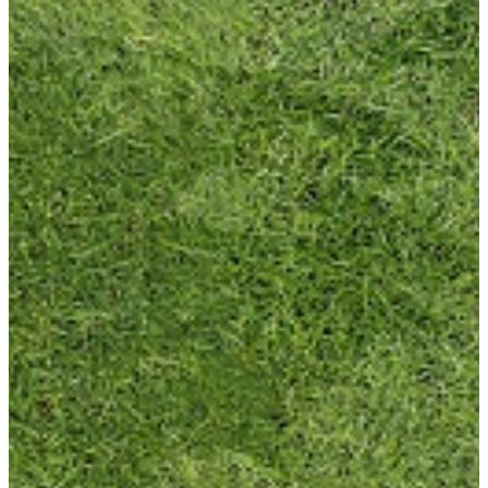
HOME
テ
ゲ
プログラム
ン
ー
年齢別コースの紹介
ツ
シ
小学生コース
へ
ョ
中学生コース
ス
ン
高校生コース
キ
に
下高井戸校の特徴
ッ
移
Adventure Down Under
プ
動
スタディツアーについて
ゴールドコースト（オーストラリア）のスタディ
ツアー
ケアンズ（オーストラリア）のスタディツアー
ボホール島（フィリピン）のスタディーツアー
生徒体験談
英語で世界が変わる
FAQ
ブログ
五反田ブログ 小学生コース
五反田ブログ 中学生コース