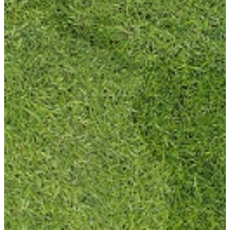
荻窪ブログ
下高井戸ブログ
立川ブログ
恵比寿ブログ
学校概要
アクセス
お問い合わせ
Instagram
ATLAS International School Official
五反田インスタグラム
荻窪インスタグラム
立川インスタグラム
下高井戸インスタグラム
恵比寿インスタグラム