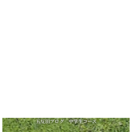
コ
ナ
五反田ブログ 中学生コース
ン
ビ