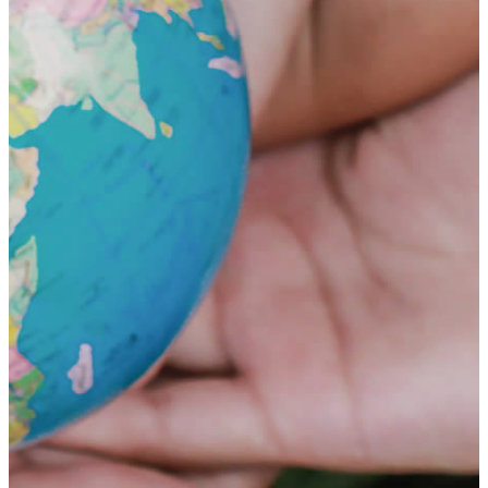
荻窪ブログ
下高井戸ブログ
立川ブログ
恵比寿ブログ
学校概要
アクセス
お問い合わせ
Instagram
ATLAS International School Official
五反田インスタグラム
荻窪インスタグラム
立川インスタグラム
下高井戸インスタグラム
恵比寿インスタグラム