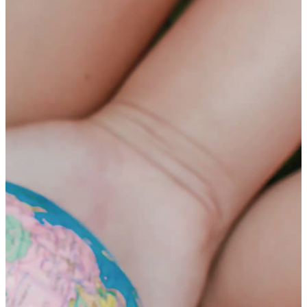
HOME
テ
ゲ
プログラム
ン
ー
年齢別コースの紹介
ツ
シ
小学生コース
へ
ョ
中学生コース
ス
ン
高校生コース
キ
に
下高井戸校の特徴
ッ
移
Adventure Down Under
プ
動
スタディツアーについて
ゴールドコースト（オーストラリア）のスタディ
ツアー
ケアンズ（オーストラリア）のスタディツアー
ボホール島（フィリピン）のスタディーツアー
生徒体験談
英語で世界が変わる
FAQ
ブログ
五反田ブログ 小学生コース
五反田ブログ 中学生コース