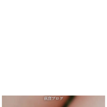
コ
ナ
荻窪ブログ
ン
ビ