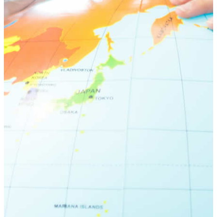
荻窪ブログ
下高井戸ブログ
立川ブログ
恵比寿ブログ
学校概要
アクセス
お問い合わせ
Instagram
ATLAS International School Official
五反田インスタグラム
荻窪インスタグラム
立川インスタグラム
下高井戸インスタグラム
恵比寿インスタグラム