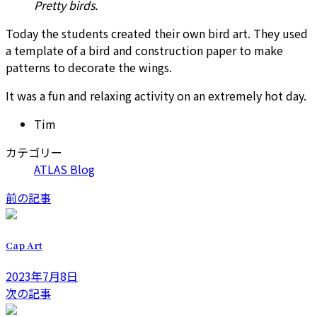
Pretty birds.
Today the students created their own bird art. They used
a template of a bird and construction paper to make
patterns to decorate the wings.
It was a fun and relaxing activity on an extremely hot day.
Tim
カテゴリー
ATLAS Blog
前の記事
Cap Art
2023年7月8日
次の記事