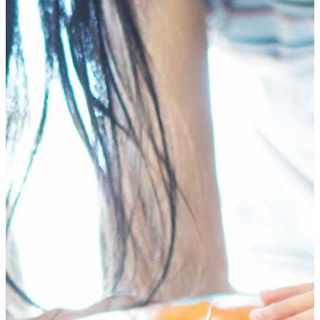
HOME
テ
ゲ
プログラム
ン
ー
年齢別コースの紹介
ツ
シ
小学生コース
へ
ョ
中学生コース
ス
ン
高校生コース
キ
に
下高井戸校の特徴
ッ
移
Adventure Down Under
プ
動
スタディツアーについて
ゴールドコースト（オーストラリア）のスタディ
ツアー
ケアンズ（オーストラリア）のスタディツアー
ボホール島（フィリピン）のスタディーツアー
生徒体験談
英語で世界が変わる
FAQ
ブログ
五反田ブログ 小学生コース
五反田ブログ 中学生コース