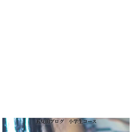
コ
ナ
五反田ブログ 小学生コース
ン
ビ