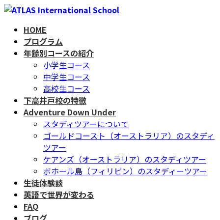
コ
ナ
ン
ビ
HOME
テ
ゲ
プログラム
ン
ー
年齢別コースの紹介
ツ
シ
小学生コース
へ
ョ
中学生コース
ス
ン
高校生コース
キ
に
下高井戸校の特徴
ッ
移
Adventure Down Under
プ
動
スタディツアーについて
ゴールドコースト（オーストラリア）のスタディ
ツアー
ケアンズ（オーストラリア）のスタディツアー
ボホール島（フィリピン）のスタディーツアー
生徒体験談
英語で世界が変わる
FAQ
ブログ