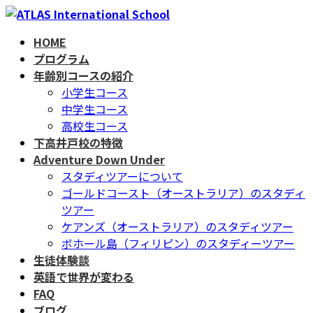
コ
ナ
ン
ビ
HOME
テ
ゲ
プログラム
ン
ー
年齢別コースの紹介
ツ
シ
小学生コース
へ
ョ
中学生コース
ス
ン
高校生コース
キ
に
下高井戸校の特徴
ッ
移
Adventure Down Under
プ
動
スタディツアーについて
ゴールドコースト（オーストラリア）のスタディ
ツアー
ケアンズ（オーストラリア）のスタディツアー
ボホール島（フィリピン）のスタディーツアー
生徒体験談
英語で世界が変わる
FAQ
ブログ