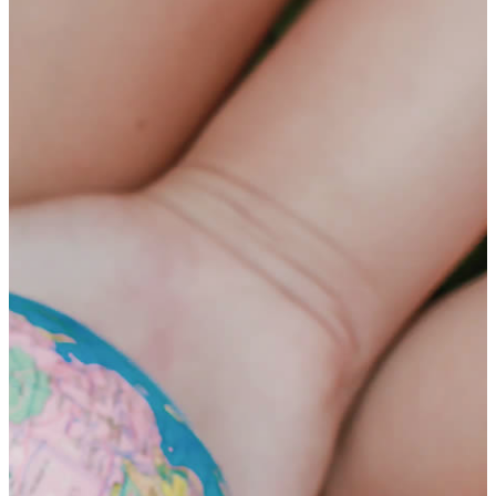
HOME
テ
ゲ
プログラム
ン
ー
年齢別コースの紹介
ツ
シ
小学生コース
へ
ョ
中学生コース
ス
ン
高校生コース
キ
に
下高井戸校の特徴
ッ
移
Adventure Down Under
プ
動
スタディツアーについて
ゴールドコースト（オーストラリア）のスタディ
ツアー
ケアンズ（オーストラリア）のスタディツアー
ボホール島（フィリピン）のスタディーツアー
生徒体験談
英語で世界が変わる
FAQ
ブログ
五反田ブログ 小学生コース
五反田ブログ 中学生コース