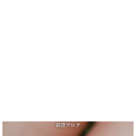
コ
ナ
荻窪ブログ
ン
ビ