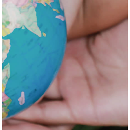
荻窪ブログ
下高井戸ブログ
立川ブログ
恵比寿ブログ
学校概要
アクセス
お問い合わせ
Instagram
ATLAS International School Official
五反田インスタグラム
荻窪インスタグラム
立川インスタグラム
下高井戸インスタグラム
恵比寿インスタグラム