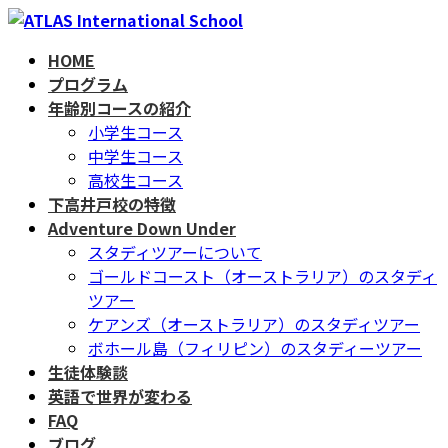
コ
ナ
ン
ビ
HOME
テ
ゲ
プログラム
ン
ー
年齢別コースの紹介
ツ
シ
小学生コース
へ
ョ
中学生コース
ス
ン
高校生コース
キ
に
下高井戸校の特徴
ッ
移
Adventure Down Under
プ
動
スタディツアーについて
ゴールドコースト（オーストラリア）のスタディ
ツアー
ケアンズ（オーストラリア）のスタディツアー
ボホール島（フィリピン）のスタディーツアー
生徒体験談
英語で世界が変わる
FAQ
ブログ