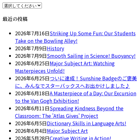
最近の投稿
2026年7月16日
Striking Up Some Fun: Our Students
Take on the Bowling Alley!
2026年7月9日
History
2026年7月9日
Smooth Sailing in Science! Buoyancy!
2026年6月25日
Major Subject Art: Watching
Masterpieces Unfold!
2026年6月25日
ついに達成！Sunshine Badgeのご褒美
に、みんなでスターバックスへお出かけしました♪
2026年6月18日
A Masterpiece of a Day: Our Excursion
to the Van Gogh Exhibition!
2026年6月11日
Spreading Kindness Beyond the
Classroom: The 'Atlas Gives' Project
2026年6月5日
Dictionary Skills in Language Arts!
2026年6月4日
Major Subject Art
2026年5月28日
Creative Writing in Action!