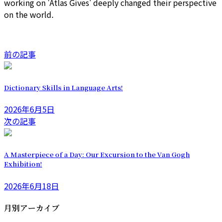
working on 'Atlas Gives' deeply changed their perspective
on the world.
前の記事
Dictionary Skills in Language Arts!
2026年6月5日
次の記事
A Masterpiece of a Day: Our Excursion to the Van Gogh
Exhibition!
2026年6月18日
月別アーカイブ