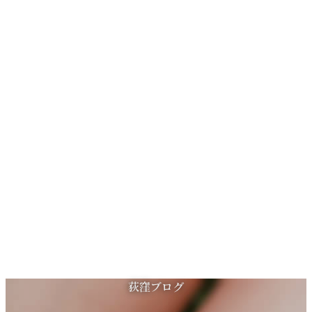
コ
ナ
荻窪ブログ
ン
ビ