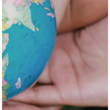
荻窪ブログ
下高井戸ブログ
立川ブログ
恵比寿ブログ
学校概要
アクセス
お問い合わせ
Instagram
ATLAS International School Official
五反田インスタグラム
荻窪インスタグラム
立川インスタグラム
下高井戸インスタグラム
恵比寿インスタグラム