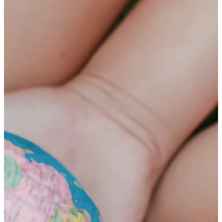
HOME
テ
ゲ
プログラム
ン
ー
年齢別コースの紹介
ツ
シ
小学生コース
へ
ョ
中学生コース
ス
ン
高校生コース
キ
に
下高井戸校の特徴
ッ
移
Adventure Down Under
プ
動
スタディツアーについて
ゴールドコースト（オーストラリア）のスタディ
ツアー
ケアンズ（オーストラリア）のスタディツアー
ボホール島（フィリピン）のスタディーツアー
生徒体験談
英語で世界が変わる
FAQ
ブログ
五反田ブログ 小学生コース
五反田ブログ 中学生コース