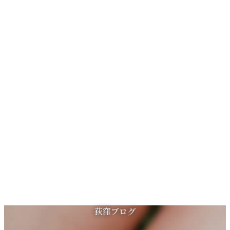
コ
ナ
荻窪ブログ
ン
ビ