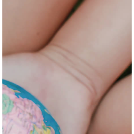
HOME
テ
ゲ
プログラム
ン
ー
年齢別コースの紹介
ツ
シ
小学生コース
へ
ョ
中学生コース
ス
ン
高校生コース
キ
に
下高井戸校の特徴
ッ
移
Adventure Down Under
プ
動
スタディツアーについて
ゴールドコースト（オーストラリア）のスタディ
ツアー
ケアンズ（オーストラリア）のスタディツアー
ボホール島（フィリピン）のスタディーツアー
生徒体験談
英語で世界が変わる
FAQ
ブログ
五反田ブログ 小学生コース
五反田ブログ 中学生コース