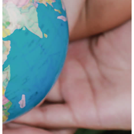
荻窪ブログ
下高井戸ブログ
立川ブログ
恵比寿ブログ
学校概要
アクセス
お問い合わせ
Instagram
ATLAS International School Official
五反田インスタグラム
荻窪インスタグラム
立川インスタグラム
下高井戸インスタグラム
恵比寿インスタグラム